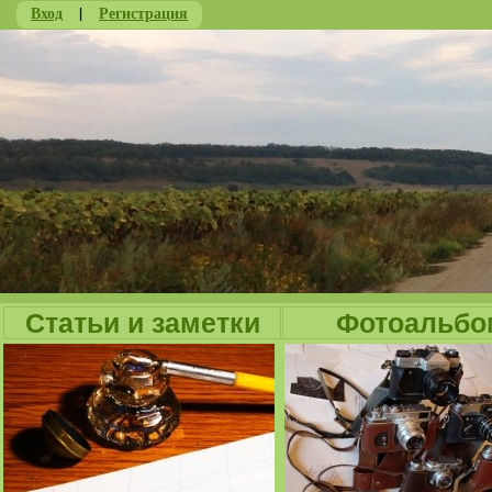
Вход
|
Регистрация
Ju
Статьи и заметки
Фотоальбо