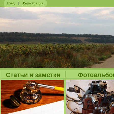
Вход
|
Регистрация
Ju
Статьи и заметки
Фотоальбо