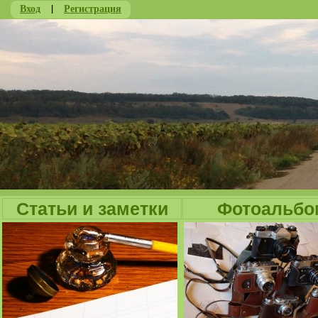
Вход
|
Регистрация
Ju
Статьи и заметки
Фотоальбо