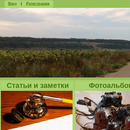
Вход
|
Регистрация
Ju
Статьи и заметки
Фотоальбо