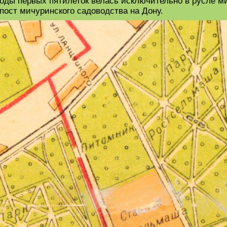
годы первых пятилеток велась исключительно в русле м
рпост мичуринского садоводства на Дону.