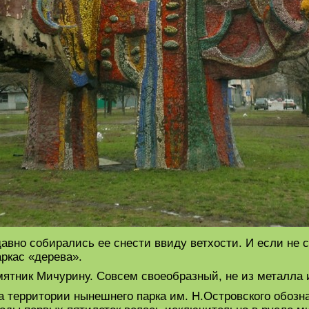
давно собирались ее снести ввиду ветхости. И если не с
аркас «дерева».
мятник Мичурину. Совсем своеобразный, не из металла и
 на территории нынешнего парка им. Н.Островского обоз