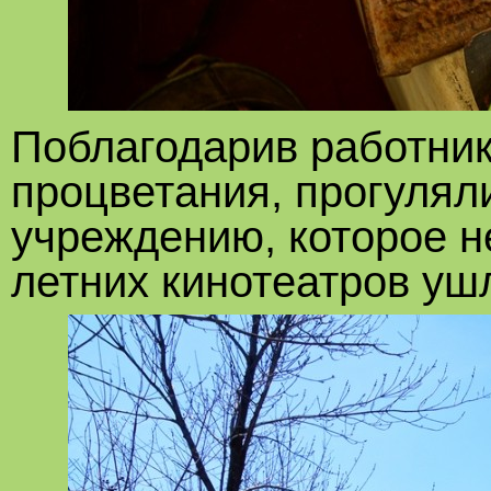
Поблагодарив работник
процветания, прогулял
учреждению, которое н
летних кинотеатров уш