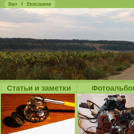
Вход
|
Регистрация
Ju
Статьи и заметки
Фотоальбо