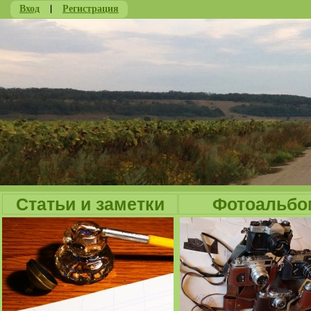
Вход
|
Регистрация
Ju
Статьи и заметки
Фотоальбо