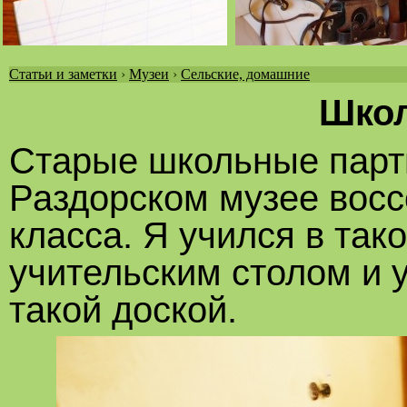
Статьи и заметки
›
Музеи
›
Сельские, домашние
Вы
Школ
здесь
Старые школьные парты
Раздорском музее восс
класса. Я учился в тако
учительским столом и у
такой доской.