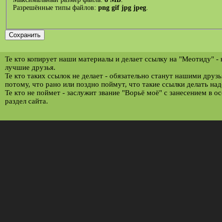
Разрешённые типы файлов:
png gif jpg jpeg
.
Те кто копирует наши материалы и делает ссылку на "Меотиду" -
лучшие друзья.
Те кто таких ссылок не делает - обязательно станут нашими друз
потому, что рано или поздно поймут, что такие ссылки делать над
Те кто не поймет - заслужит звание "Ворьё моё" с занесением в о
раздел сайта.