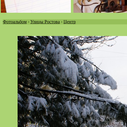
Фотоальбом
›
Улицы Ростова
›
Центр
Вы
здесь