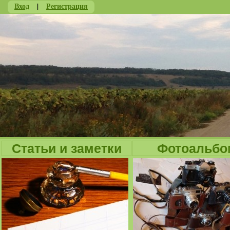
Вход
|
Регистрация
Ju
Статьи и заметки
Фотоальбо