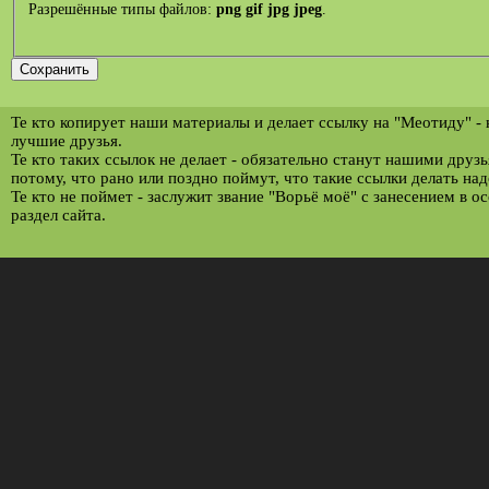
Разрешённые типы файлов:
png gif jpg jpeg
.
Те кто копирует наши материалы и делает ссылку на "Меотиду" -
лучшие друзья.
Те кто таких ссылок не делает - обязательно станут нашими друз
потому, что рано или поздно поймут, что такие ссылки делать над
Те кто не поймет - заслужит звание "Ворьё моё" с занесением в о
раздел сайта.