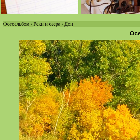
Фотоальбом
›
Реки и озера
›
Дон
Вы
Осе
здесь