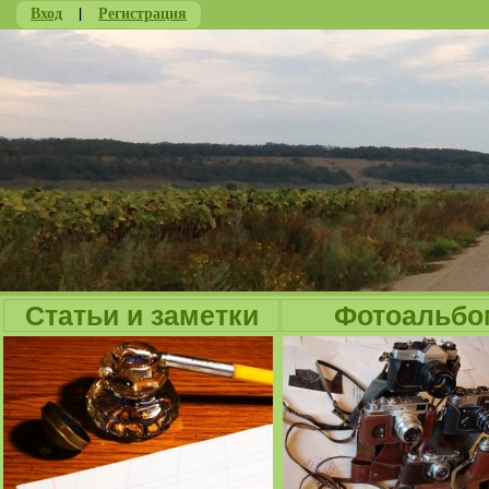
Вход
|
Регистрация
Ju
Статьи и заметки
Фотоальбо