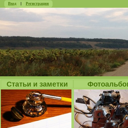
Вход
|
Регистрация
Ju
Статьи и заметки
Фотоальбо