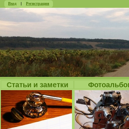
Вход
|
Регистрация
Ju
Статьи и заметки
Фотоальбо