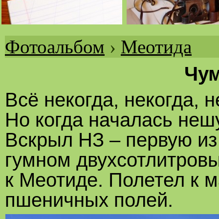
Фотоальбом
›
Меотида
Вы
здесь
Чум
Всё некогда, некогда, н
Но когда началась неш
Вскрыл НЗ – первую из
гумном двухсотлитровы
к Меотиде. Полетел к 
пшеничных полей.