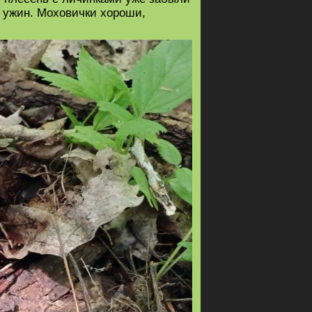
а ужин. Моховички хороши,