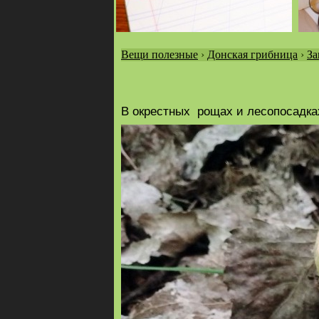
Вещи полезные
›
Донская грибница
›
За
Вы
здесь
В окрестных рощах и лесопосадка