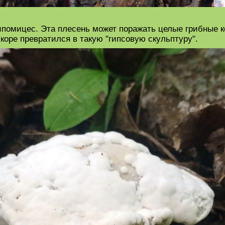
ипомицес. Эта плесень может поражать целые грибные к
коре превратился в такую "гипсовую скульптуру".