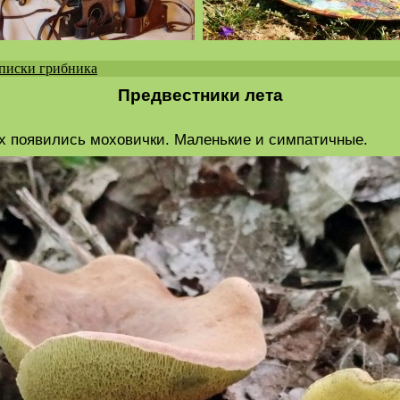
писки грибника
Предвестники лета
х появились моховички. Маленькие и симпатичные.