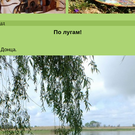
пад
По лугам!
 Донца.