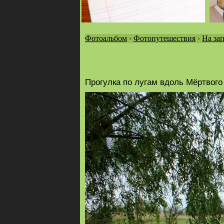
Фотоальбом
›
Фотопутешествия
›
На за
Вы
здесь
Прогулка по лугам вдоль Мёртвого