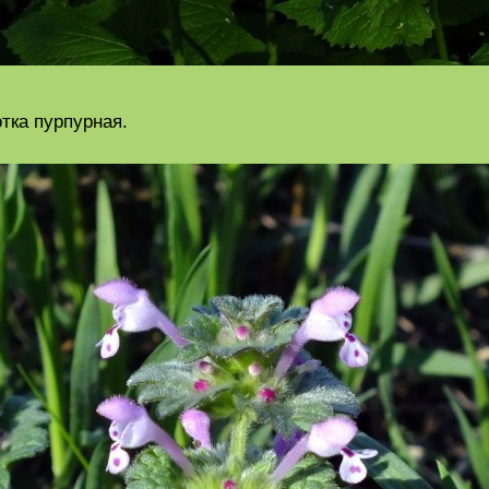
тка пурпурная.