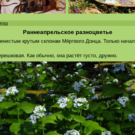
ауна
Раннеапрельское разноцветье
менистым крутым склонам Мёртвого Донца. Только начало
решковая. Как обычно, она растёт густо, дружно.