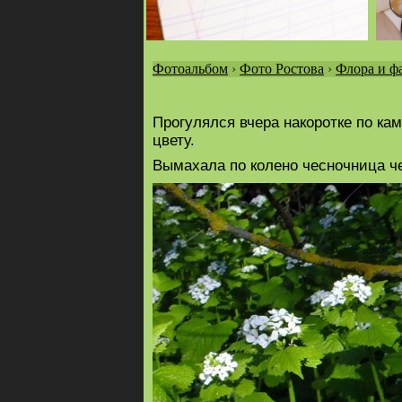
Фотоальбом
›
Фото Ростова
›
Флора и ф
Вы
здесь
Прогулялся вчера накоротке по ка
цвету.
Вымахала по колено чесночница че