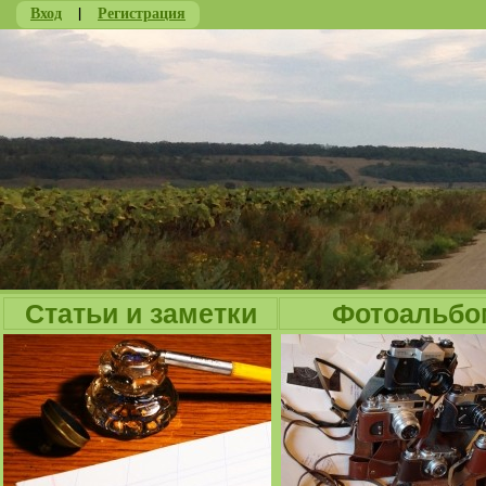
Вход
|
Регистрация
Ju
Статьи и заметки
Фотоальбо