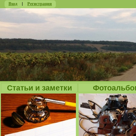
Вход
|
Регистрация
Ju
Статьи и заметки
Фотоальбо