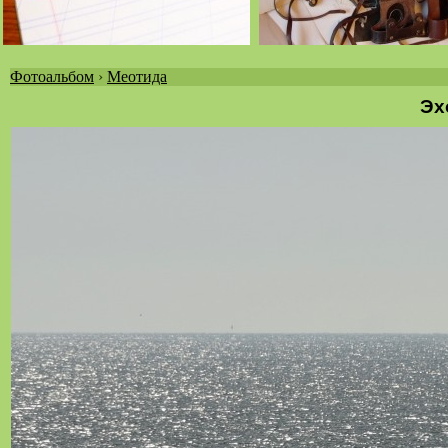
Фотоальбом
›
Меотида
Вы
Эх
здесь