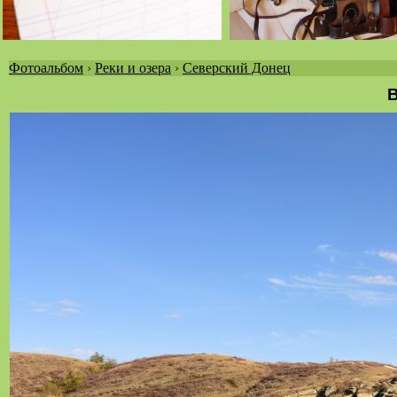
Фотоальбом
›
Реки и озера
›
Северский Донец
Вы
В
здесь