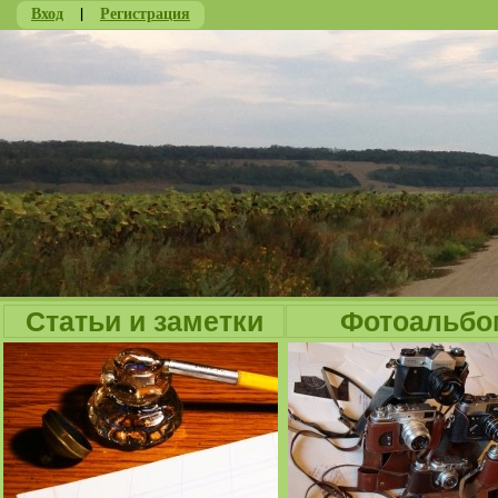
Вход
|
Регистрация
Ju
Статьи и заметки
Фотоальбо