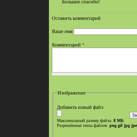
Большое спасибо!
Оставить комментарий
Ваше имя
Комментарий
*
Изображение
Добавить новый файл
Максимальный размер файла:
8 МБ
.
Разрешённые типы файлов:
png gif jpg jp