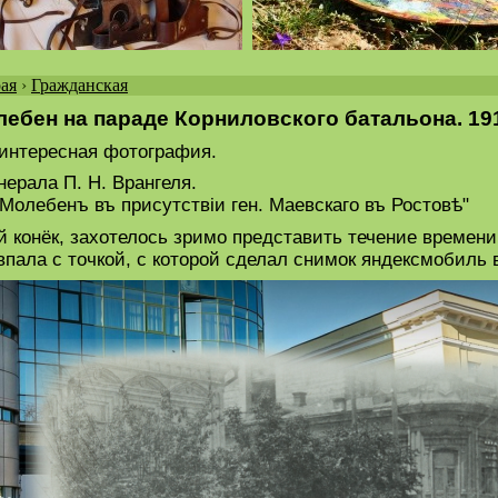
ая
›
Гражданская
ебен на параде Корниловского батальона. 191
интересная фотография.
нерала П. Н. Врангеля.
Молебенъ въ присутствiи ген. Маевскаго въ Ростовѣ"
 конёк, захотелось зримо представить течение времени.
овпала с точкой, с которой сделал снимок яндексмобиль в