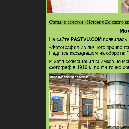
Статьи и заметки
›
История Донского кр
Вы
Мол
здесь
На сайте
появилась 
PASTVU.COM
«Фотография из личного архива ге
Надпись карандашом на обороте: "
И хотя совмещения снимков не мой
фотограф в 1919 г., почти точно с