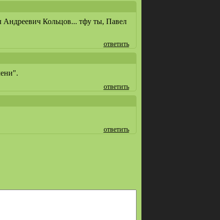
л Андреевич Кольцов... тфу ты, Павел
ответить
мени".
ответить
ответить