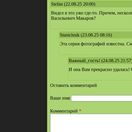
Stefan
(22.08.25 20:00)
Видел я это уже где-то. Причем, нескол
Васильевич Макаров?
Stanichnik
(23.08.25 08:16)
Эта серия фотографий известна. См
Важный_гость!
(24.08.25 21:57
И она Вам прекрасно удалась!
Оставить комментарий
Ваше имя
Комментарий
*