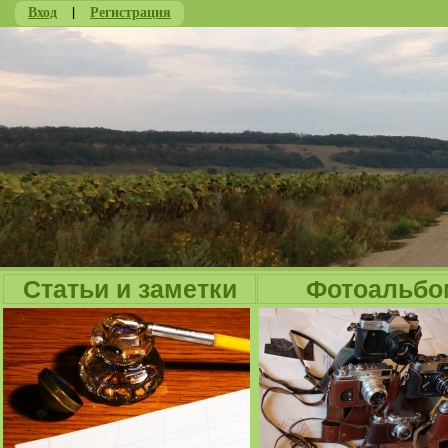
Вход
|
Регистрация
Ju
Статьи и заметки
Фотоальбо