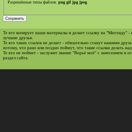
Разрешённые типы файлов:
png gif jpg jpeg
.
Те кто копирует наши материалы и делает ссылку на "Меотиду" -
лучшие друзья.
Те кто таких ссылок не делает - обязательно станут нашими друз
потому, что рано или поздно поймут, что такие ссылки делать над
Те кто не поймет - заслужит звание "Ворьё моё" с занесением в о
раздел сайта.