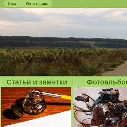
Вход
|
Регистрация
Ju
Статьи и заметки
Фотоальбо