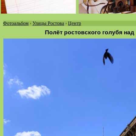
Фотоальбом
›
Улицы Ростова
›
Центр
Вы
Полёт ростовского голубя на
здесь