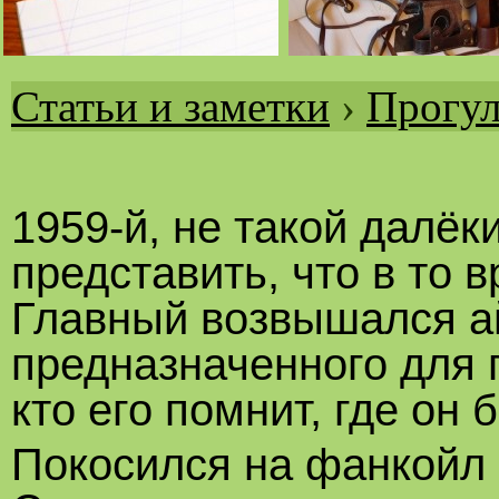
Статьи и заметки
›
Прогул
Вы
здесь
1959-й, не такой далёк
представить, что в то 
Главный возвышался ай
предназначенного для п
кто его помнит, где он 
Покосился на фанкойл 