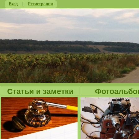
Вход
|
Регистрация
Ju
Статьи и заметки
Фотоальбо