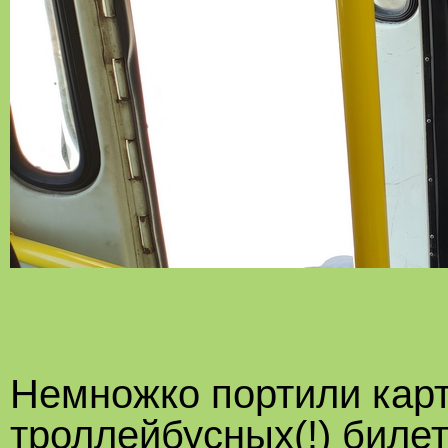
Немножко портили кар
троллейбусных(!) билето