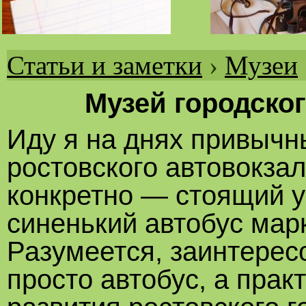
Статьи и заметки
›
Музеи
Вы
здесь
Музей городског
Иду я на днях привыч
ростовского автовокза
конкретно — стоящий у
синенький автобус мар
Разумеется, заинтерес
просто автобус, а прак