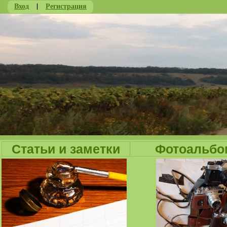
Вход
|
Регистрация
Ju
Статьи и заметки
Фотоальбо