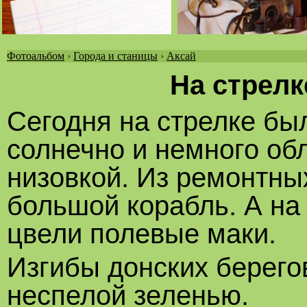
Фотоальбом
›
Города и станицы
›
Аксай
Вы
На стрелк
здесь
Сегодня на стрелке бы
солнечно и немного об
низовкой. Из ремонтны
большой корабль. А н
цвели полевые маки.
Изгибы донских берего
неспелой зеленью.