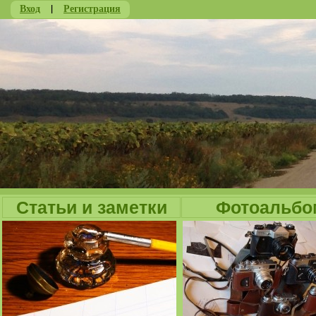
Вход
|
Регистрация
Ju
Статьи и заметки
Фотоальбо