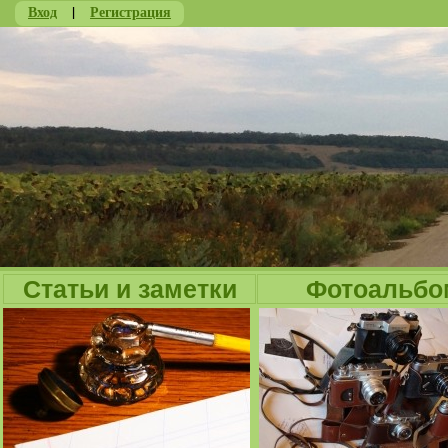
Вход
|
Регистрация
Ju
Статьи и заметки
Фотоальбо