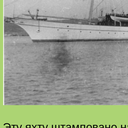
Эту яхту штамповано н