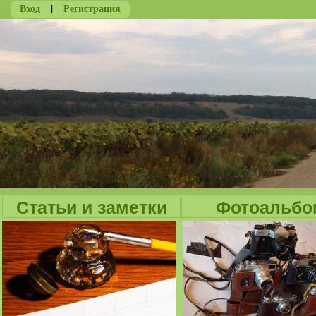
Вход
|
Регистрация
Ju
Статьи и заметки
Фотоальбо