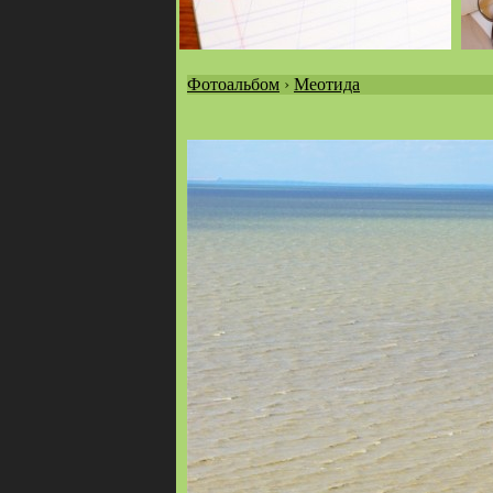
Фотоальбом
›
Меотида
Вы
здесь