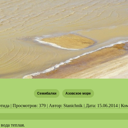
Семибалки
Азовское море
ида | Просмотров: 379 | Автор: Stanichnik | Дата: 15.06.2014 | К
вода теплая.