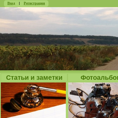
Вход
|
Регистрация
Ju
Статьи и заметки
Фотоальбо