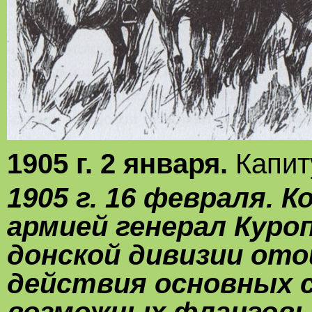
1905 г. 2 января.
Капит
1905 г. 16 февраля.
армией генерал Куро
донской дивизии от
действия основных с