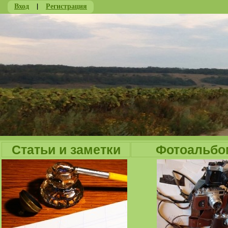
Вход
|
Регистрация
Ju
Статьи и заметки
Фотоальбо