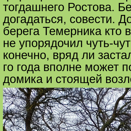
тогдашнего Ростова. Бе
догадаться, совести. Д
берега Темерника кто в
не упорядочил чуть-чут
конечно, вряд ли заста
го года вполне может 
домика и стоящей возл