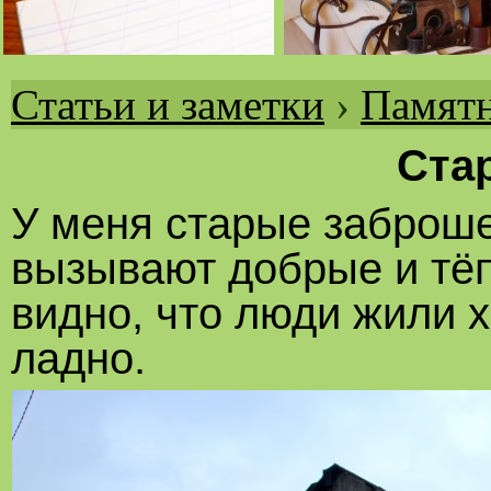
Статьи и заметки
›
Памятн
Вы
здесь
Ста
У меня старые заброше
вызывают добрые и тёп
видно, что люди жили х
ладно.