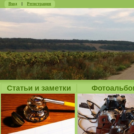
Вход
|
Регистрация
Ju
Статьи и заметки
Фотоальбо