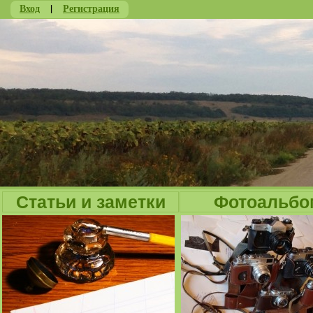
Вход
|
Регистрация
Ju
Статьи и заметки
Фотоальбо