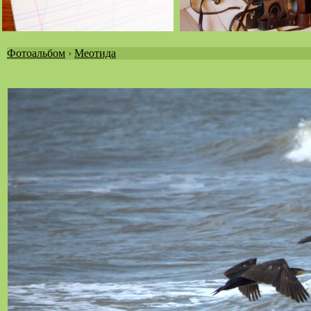
Фотоальбом
›
Меотида
Вы
здесь