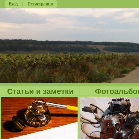
Вход
|
Регистрация
Ju
Статьи и заметки
Фотоальбо