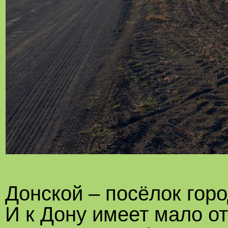
Донской – посёлок город
И к Дону имеет мало о