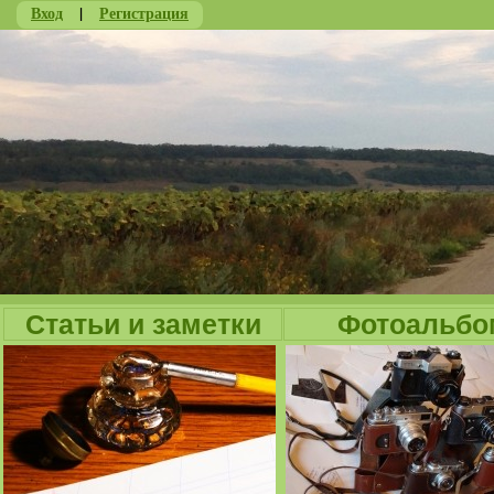
Вход
|
Регистрация
Ju
Статьи и заметки
Фотоальбо