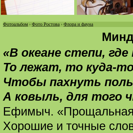
Фотоальбом
›
Фото Ростова
›
Флора и фауна
Вы
Минд
здесь
«В океане степи, где 
То лежат, то куда-т
Чтобы пахнуть полы
А ковыль, для того 
Ефимыч. «Прощальна
Хорошие и точные слов