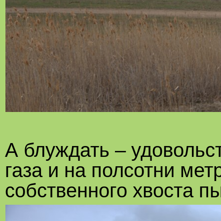
А блуждать – удовольс
газа и на полсотни мет
собственного хвоста п