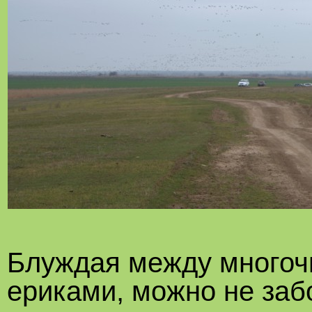
Блуждая между многоч
ериками, можно не заб