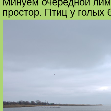
Минуем очередной лим
простор. Птиц у голых 