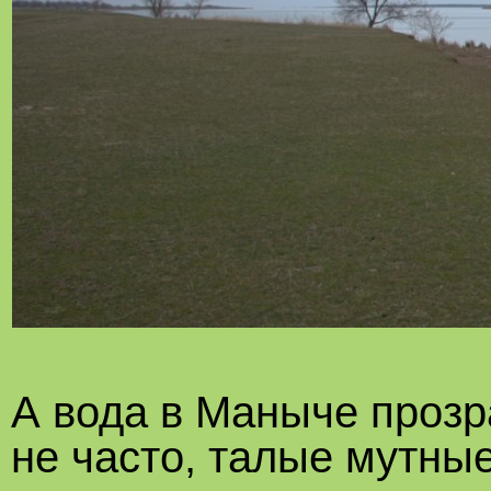
А вода в Маныче прозра
не часто, талые мутны