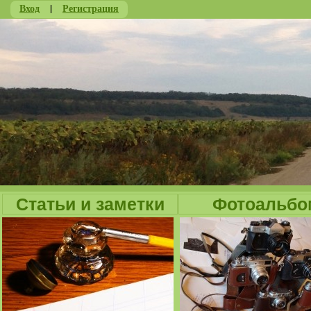
Вход
|
Регистрация
Ju
Статьи и заметки
Фотоальбо