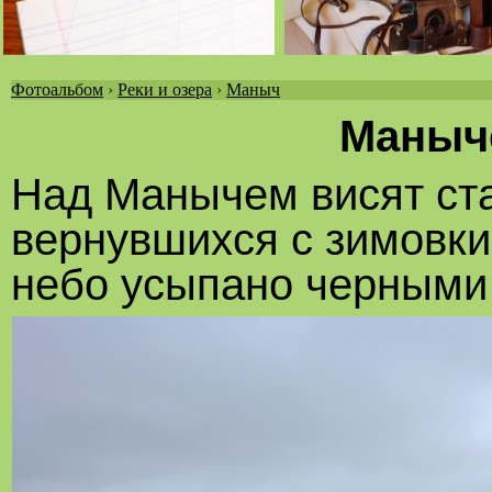
Фотоальбом
›
Реки и озера
›
Маныч
Вы
Маныче
здесь
Над Манычем висят ста
вернувшихся с зимовки.
небо усыпано черными