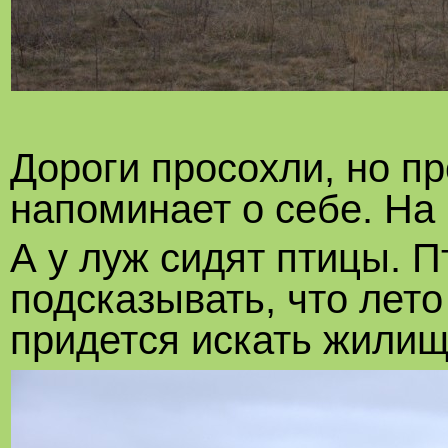
Дороги просохли, но п
напоминает о себе. На 
А у луж сидят птицы. 
подсказывать, что лето
придется искать жилищ