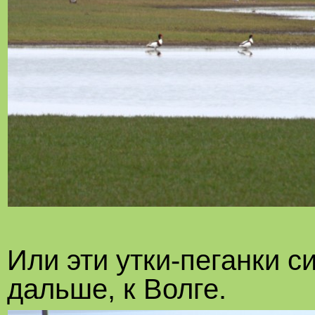
Или эти утки-пеганки с
дальше, к Волге.