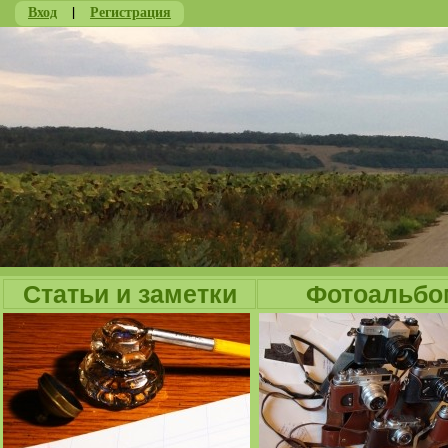
Вход
|
Регистрация
Ju
Статьи и заметки
Фотоальбо