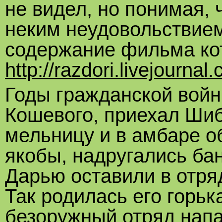
не видел, но понимая, ч
неким неудовольствием
содержание фильма кот
http://razdori.livejourna
Годы гражданской войн
Кошевого, приехал Шиб
мельницу и в амбаре о
якобы, надругались ба
Дарью оставили в отря
Так родилась его горь
безоружный отряд напа