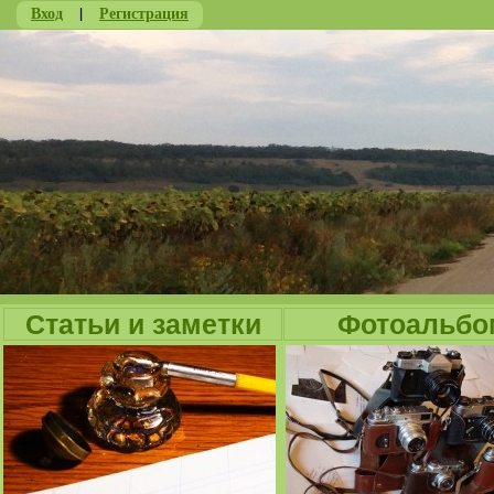
Вход
|
Регистрация
Ju
Статьи и заметки
Фотоальбо