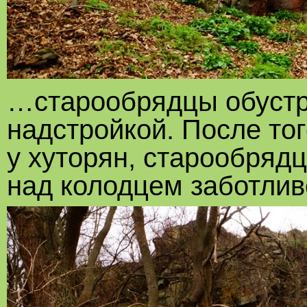
…старообрядцы обустр
надстройкой. После тог
у хуторян, старообряд
над колодцем заботлив