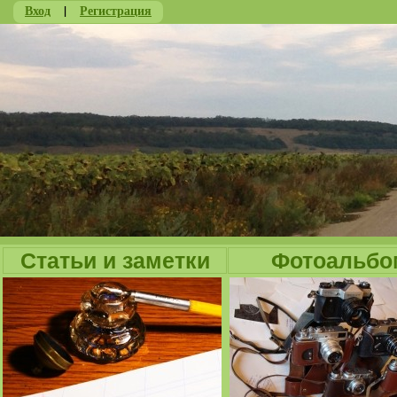
Вход
|
Регистрация
Ju
Статьи и заметки
Фотоальбо