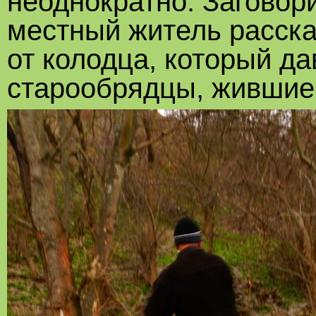
неоднократно. Загово
местный житель расска
от колодца, который д
старообрядцы, жившие 