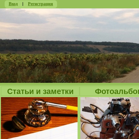
Вход
|
Регистрация
Ju
Статьи и заметки
Фотоальбо