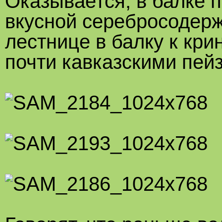
Оказывается, в балке п
вкусной серебросодерж
лестнице в балку к кр
почти кавказскими пей