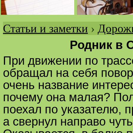
Статьи и заметки
›
Дорожн
Вы
здесь
Родник в 
При движении по трасс
обращал на себя повор
очень название интерес
почему она малая? Полу
поехал по указателю, пр
а свернул направо чуть