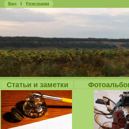
Вход
|
Регистрация
Ju
Статьи и заметки
Фотоальбо