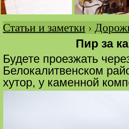
Статьи и заметки
›
Дорожн
Вы
здесь
Пир за к
Будете проезжать через
Белокалитвенском райо
хутор, у каменной комп