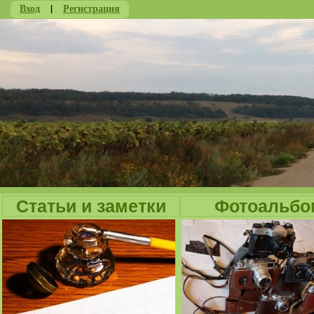
Вход
|
Регистрация
Ju
Статьи и заметки
Фотоальбо