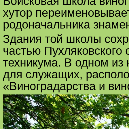
Войсковая школа виног
хутор переименовывает
родоначальника знамен
Здания той школы сохр
частью Пухляковского 
техникума. В одном из
для служащих, распол
«Виноградарства и вин