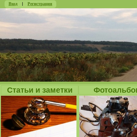
Вход
|
Регистрация
Ju
Статьи и заметки
Фотоальбо