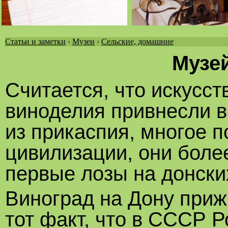
Статьи и заметки
›
Музеи
›
Сельские, домашние
Вы
Музе
здесь
Считается, что искусст
виноделия привнесли в
из прикаспия, многое 
цивилизации, они боле
первые лозы на донски
Виноград на Дону приж
тот факт, что в СССР 