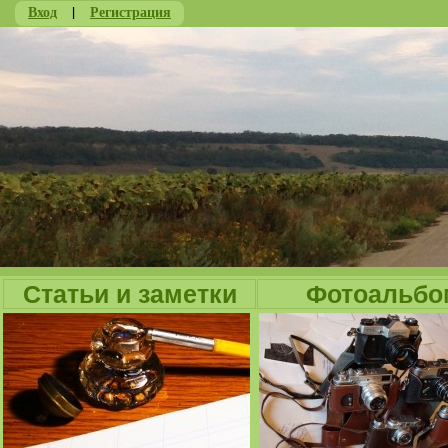
Вход
|
Регистрация
Ju
Статьи и заметки
Фотоальбо