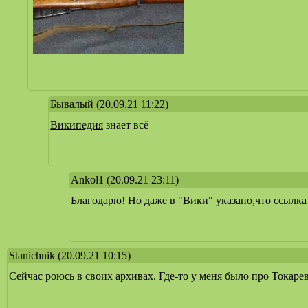
Бывалый
(20.09.21 11:22)
Википедия
знает всё
Ankol1
(20.09.21 23:11)
Благодарю! Но даже в "Вики" указано,что ссылк
Stanichnik
(20.09.21 10:15)
Сейчас роюсь в своих архивах. Где-то у меня было про Токаре