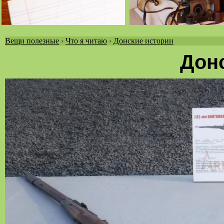
Вещи полезные
›
Что я читаю
›
Донские истории
Вы
Дон
здесь