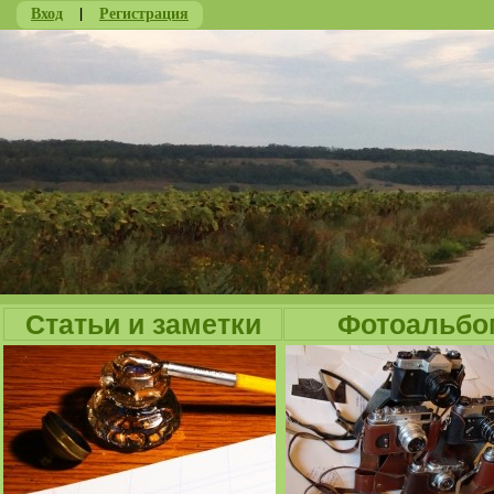
Вход
|
Регистрация
Ju
Статьи и заметки
Фотоальбо