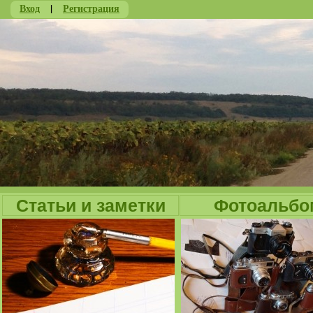
Вход
|
Регистрация
Ju
Статьи и заметки
Фотоальбо