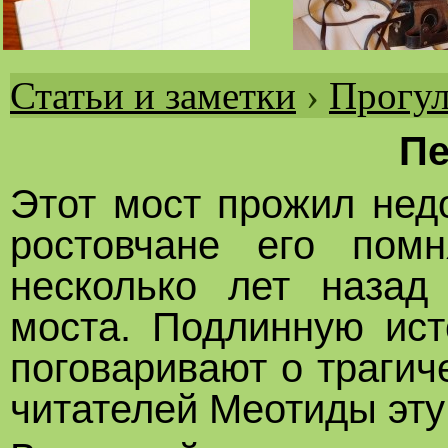
Статьи и заметки
›
Прогул
Вы
здесь
Пе
Этот мост прожил недо
ростовчане его пом
несколько лет наза
моста. Подлинную ис
поговаривают о трагич
читателей Меотиды эту