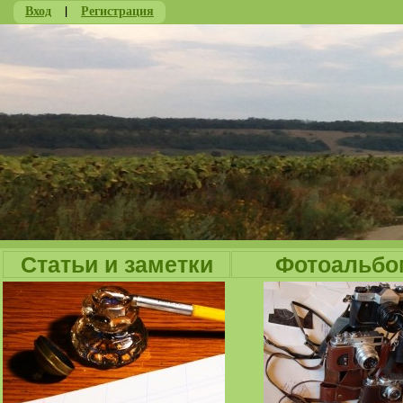
Вход
|
Регистрация
Ju
Статьи и заметки
Фотоальбо