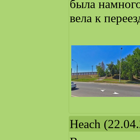
была намног
вела к переез
Heach
(22.04.