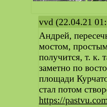
vvd
(22.04.21 01
Андрей, пересеч
мостом, просты
получится, т. к.
заметно по вост
площади Курчато
стал потом ство
https://pastvu.c