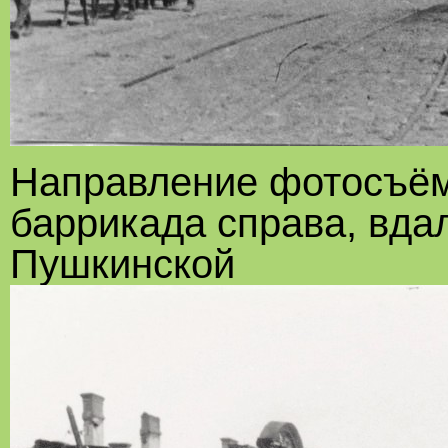
Направление фотосъём
баррикада справа, вда
Пушкинской