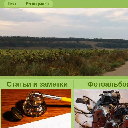
Вход
|
Регистрация
Ju
Статьи и заметки
Фотоальбо