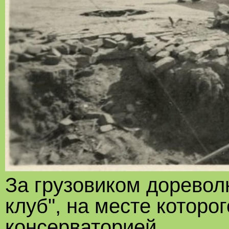
За грузовиком дорево
клуб", на месте которо
консерваторией