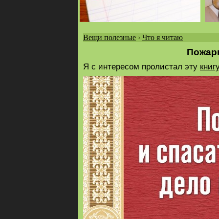
Вещи полезные
›
Что я читаю
Вы
Пожарн
здесь
Я с интересом пролистал эту
книгу