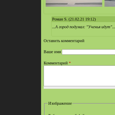
Роман S.
(21.02.21 19:12)
...А город подумал: "Ученья идут"..
Оставить комментарий
Ваше имя
Комментарий
*
Изображение