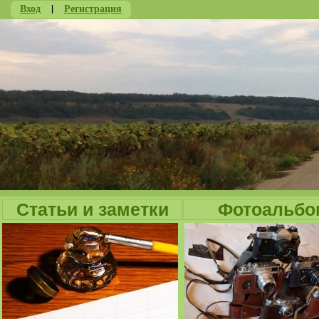
Вход
|
Регистрация
Ju
Статьи и заметки
Фотоальбо