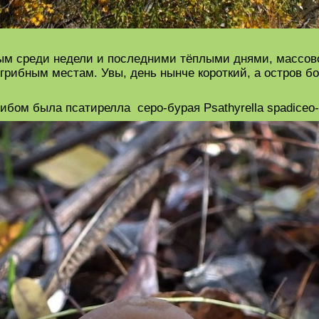
м среди недели и последними тёплыми днями, массово
рибным местам. Увы, день нынче короткий, а остров бо
ом была псатирелла серо-бурая Psathyrella spadiceo-g