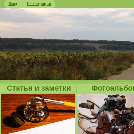
Вход
|
Регистрация
Ju
Статьи и заметки
Фотоальбо