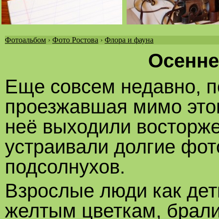
Фотоальбом
›
Фото Ростова
›
Флора и фауна
Вы
Осенне
здесь
Еще совсем недавно, п
проезжавшая мимо этог
неё выходили восторж
устраивали долгие фот
подсолнухов.
Взрослые люди как де
желтым цветкам, брали